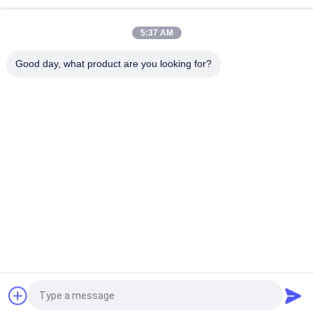
en nuage de grande capacité 6e génération
5:37 AM
Détecteur de gaz composite sans fil résistant à l'explosion
CD4 4G Version 4ème génération
Good day, what product are you looking for?
Catégories populaires
Tous
Contre- Équipement 
Robot De Lutte 
De Terrorisme
Contre L'incendie
Matériel De 
Détecteur De La Vie
Sauvetage De L'eau
Matériel De 
Équipement De 
Sauvetage De 
Combat D'incendie
Tremblement De 
Instrument D'une 
Terre
Équipement D'EOD
Sécurité Inhérente
Demandez un devis