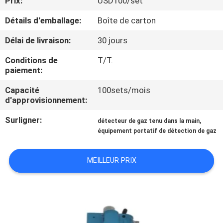
Prix:
USD100/set
Détails d'emballage:
Boîte de carton
CONTRÔLE
DE
Délai de livraison:
30 jours
QUALITÉ
Conditions de
T/T.
paiement:
CONTACTEZ-
Capacité
100sets/mois
d'approvisionnement:
NOUS
Surligner:
,
détecteur de gaz tenu dans la main
équipement portatif de détection de gaz
DEMANDEZ
UNE
MEILLEUR PRIX
CITATION
PLAN
DU