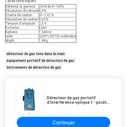
Caractéristiques :
Détectez la gamme
(CH4 de 0~10)%
Résolution de réticule
0,5%
Chaîne de cadran
(0~1.0) %
Résolution de cadran
0,02%
Tension d'ampoule
2,5 V
Ex-forme
Exib I
Batterie
1.5Ah×2
taille
(225*135*70) millimètre
Wight
1.8Kg
détecteur de gaz tenu dans la main
équipement portatif de détection de gaz
instruments de détection de gaz
Détecteur de gaz portatif
d'interférence optique 1 - poids
de la gamme CH4 10 % 1.8kg
Continuer