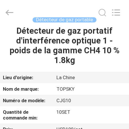
2026
Beijing
Topsky
Century Holding Co.,Ltd.
All
Détecteur de gaz portable
Rights
Reserved.
Détecteur de gaz portatif
MAISON
d'interférence optique 1 -
PRODUITS
poids de la gamme CH4 10 %
1.8kg
AU
SUJET
Lieu d'origine:
La Chine
DE
Nom de marque:
TOPSKY
NOUS
Numéro de modèle:
CJG10
Quantité de
10SET
VISITE
commande min:
D'USINE