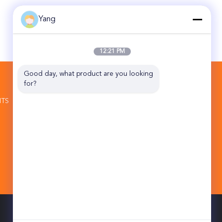
Yang
12:21 PM
Good day, what product are you looking 
CONTACTEZ-NOUS
for?
Beijing Topsky Century Holding Co.,Ltd
ITS
secteur moyen Pékin Chine 101102 de
Tongzhou de base d'industrie de Jin
Qiao de route de 10B NO.17 HuanKe
86-10-5762-1296
sale1.ex@topskytech.com