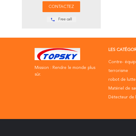
Free call
LES CATÉGOR
Contre- équi
Mission : Rendre le monde plus
terrorisme
sûr.
robot de lutte
Matériel de sa
Détecteur de l