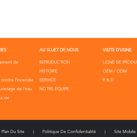
IES
AU SUJET DE NOUS
VISITE D'USINE
pement de
INTRUDUCTION
LIGNE DE PRODU
HISTOIRE
OEM / ODM
 contre l'incendie
SERVICE
R & D
uvetage de l'eau
NOTRE ÉQUIPE
a vie
Plan Du Site
Politique De Confidentialité
Site Mobile
|
|