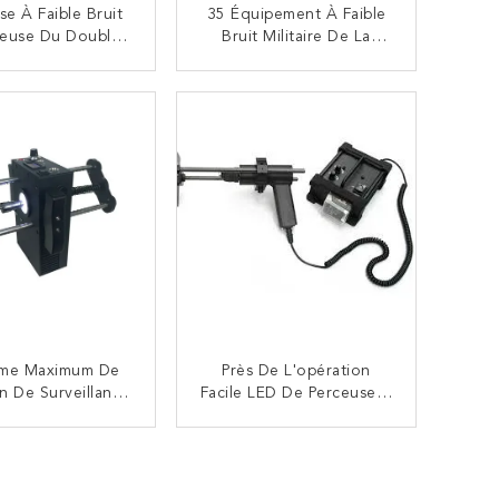
se À Faible Bruit
35 Équipement À Faible
ieuse Du Double
Bruit Militaire De La
r C8 35dB Pour
Perceuse De Décibels
L'EOD
90W Avec Le Double
CONTACTEZ
CONTACTEZ
Moteur
me Maximum De
Près De L'opération
on De Surveillance
Facile LED De Perceuse À
olume 30db De
Faible Bruit Silencieuse
re- Perceuse À
Allumant Le Poids Léger
CONTACTEZ
CONTACTEZ
ible Bruit Du
rrorisme X8