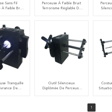
se Sans Fil
Perceuse À Faible Bruit
Perceu
 À Faible Bruit
Terrorisme Réglable De
Silenc
e De Rotation
Longueur De 400mm
Moteu
e La Perceuse
D'anti
NTACTEZ
CONTACTEZ
ge Rapide 0 -
120
use Tranquille
Outil Silencieux
Costu
ivrance De
Diplômée De Perceuse
Situati
sme/otage De
De La Perceuse LED De
Du V
De Perceuse À
Bas Affichage Léger À
Cont
NTACTEZ
CONTACTEZ
uit Fiable De
Faible Bruit De Batterie
Fa
1
issance
Te