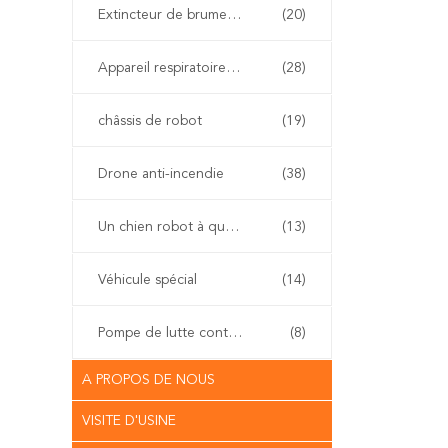
Extincteur de brume de l'eau
(20)
Appareil respiratoire d'individu
(28)
châssis de robot
(19)
Drone anti-incendie
(38)
Un chien robot à quatre pattes
(13)
Véhicule spécial
(14)
Pompe de lutte contre l'incendie
(8)
A PROPOS DE NOUS
VISITE D'USINE