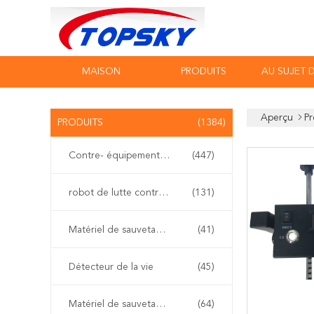
MAISON
PRODUITS
AU SUJET 
Aperçu
Pr
PRODUITS
(1384)
Contre- équipement de terrorisme
(447)
robot de lutte contre l'incendie
(131)
Matériel de sauvetage de l'eau
(41)
Détecteur de la vie
(45)
Matériel de sauvetage de tremblement de terre
(64)