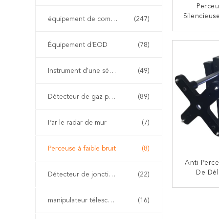
Perceu
Silencieuse
équipement de combat d'incendie
(247)
De Vitess
De T/mn D
CO
Équipement d'EOD
(78)
De Perça
Instrument d'une sécurité inhérente
(49)
Détecteur de gaz portable
(89)
Par le radar de mur
(7)
Perceuse à faible bruit
(8)
Anti Perce
De Dél
Détecteur de jonction non linéaire
(22)
Terrori
Batterie 
CO
manipulateur télescopique d'eod
(16)
Faible Br
Pu