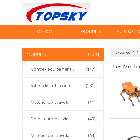
MAISON
PRODUITS
AU SUJET 
Aperçu
Pr
PRODUITS
(1384)
Les Meille
Contre- équipement de terrorisme
(447)
robot de lutte contre l'incendie
(131)
Matériel de sauvetage de l'eau
(41)
Détecteur de la vie
(45)
Matériel de sauvetage de tremblement de terre
(64)