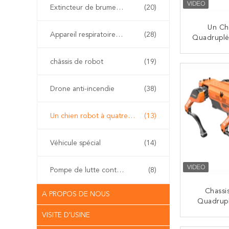
Extincteur de brume de l'eau
(20)
Un Ch
Appareil respiratoire d'individu
(28)
Quadrupl
Câble Et P
châssis de robot
(19)
CO
Drone anti-incendie
(38)
Un chien robot à quatre pattes
(13)
Véhicule spécial
(14)
Pompe de lutte contre l'incendie
(8)
Chassi
A PROPOS DE NOUS
Quadrupl
Polyval
VISITE D'USINE
Besoins
CO