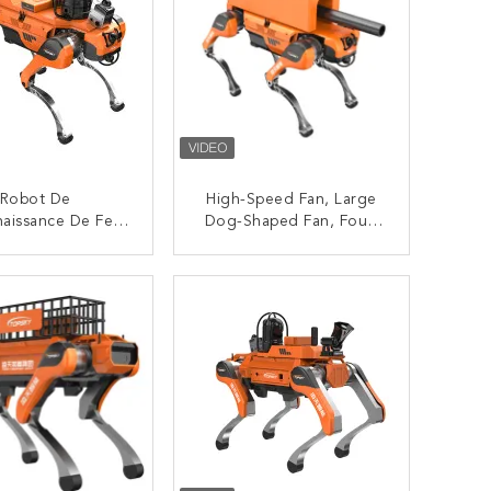
Robot De
High-Speed Fan, Large
aissance De Feu
Dog-Shaped Fan, Four-
uatre Pattes
Legged Robot Dog
Strong Load Capacity
CONTACTEZ
CONTACTEZ