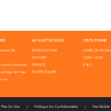
IES
AU SUJET DE NOUS
VISITE D'USINE
pement de
INTRUDUCTION
LIGNE DE PRODU
HISTOIRE
OEM / ODM
 contre l'incendie
SERVICE
R & D
uvetage de l'eau
NOTRE ÉQUIPE
a vie
Plan Du Site
Politique De Confidentialité
Site Mobile
|
|