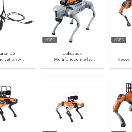
areil De
Utilisation
ication À
Multifonctionnelle
Reconn
ion Osseuse
Réscue Incendie
À Q
Fonctions
Reconnaissance Robot
NTACTEZ
CONTACTEZ
héité Et De
Quadruplé Opération De
ion Du Bruit
Longue Durée