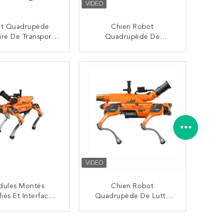
t Quadrupède
Chien Robot
aire De Transport
Quadrupède De
c Accès À La
Reconnaissance Assistée
teforme Cloud
Par Chien
CONTACTEZ
CONTACTEZ
isée En Réseau
Surdimensionné De 40
Kg Avec Terminal De
Commande À Distance
Intégré Portable
ules Montés
Chien Robot
fiés Et Interfaces
Quadrupède De Lutte
bles Chien Robot
Contre L'incendie Pour
pède D'aide À La
La Police Et L'armée
CONTACTEZ
CONTACTEZ