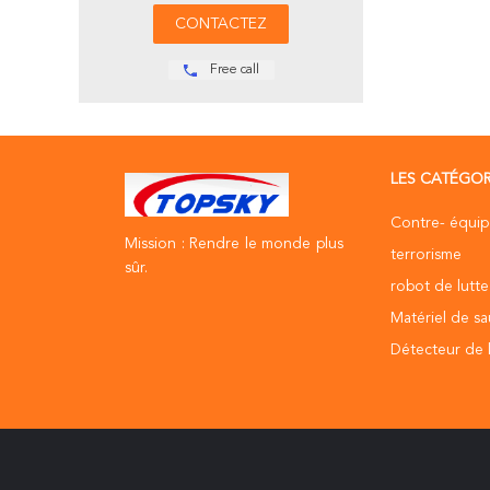
Free call
LES CATÉGOR
Contre- équi
Mission : Rendre le monde plus
terrorisme
sûr.
robot de lutte
Matériel de sa
Détecteur de l