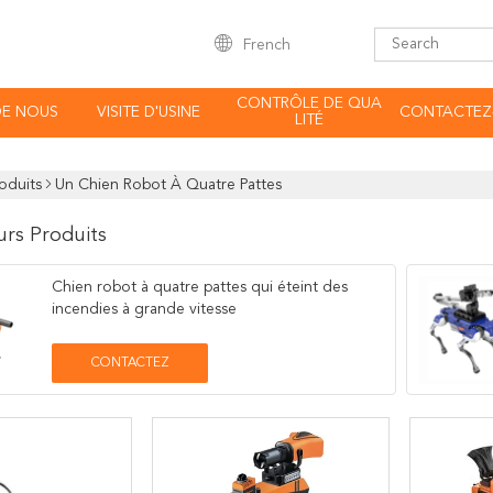
French
CONTRÔLE DE QUA
DE NOUS
VISITE D'USINE
CONTACTEZ
LITÉ
oduits
Un Chien Robot À Quatre Pattes
urs Produits
Chien robot à quatre pattes qui éteint des
incendies à grande vitesse
CONTACTEZ