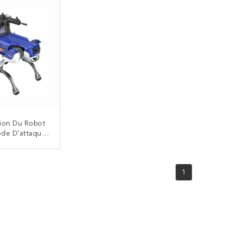
Contre Les Incendies
Lut
tion Du Robot
de D'attaque
lasse Affaires
nces Inégalées
NTACTEZ
1