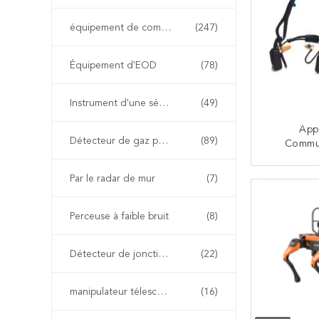
équipement de combat d'incendie
(247)
Équipement d'EOD
(78)
Instrument d'une sécurité inhérente
(49)
App
Détecteur de gaz portable
(89)
Commun
Conduct
Avec 
Par le radar de mur
(7)
CO
D'étanc
Suppress
Perceuse à faible bruit
(8)
Détecteur de jonction non linéaire
(22)
manipulateur télescopique d'eod
(16)