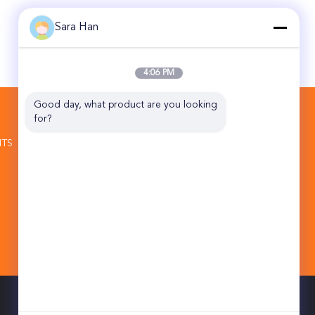
Sara Han
4:06 PM
Good day, what product are you looking 
CONTACTEZ-NOUS
for?
Beijing Topsky Century Holding Co.,Ltd
ITS
secteur moyen Pékin Chine 101102 de
Tongzhou de base d'industrie de Jin
Qiao de route de 10B NO.17 HuanKe
86-10-5762-1296
sale1.ex@topskytech.com