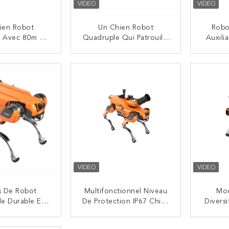
ien Robot
Un Chien Robot
Robo
é Avec 80m De
Quadruple Qui Patrouille
Auxili
rotection IP67
La Zone Touristique
Ave
Pla
NTACTEZ
CONTACTEZ
Robot
s De Robot
Multifonctionnel Niveau
Mod
e Durable Et
De Protection IP67 Chien
Diversi
ent Pour Les
Robot Intelligent À
Extensi
 Industriels
Quatre Pattes De Lutte
Quadru
NTACTEZ
CONTACTEZ