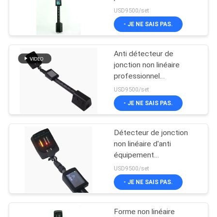
d'équipement de
USD9500/set
SITE
terrorisme Fjt-c-s6
- JE NE SAIS PAS.
64
PRIVACY
Matériel de
Anti détecteur de
POLICY
jonction non linéaire
sauvetage de
professionnel
d'équipement de
tremblement de
USD9500/set
terrorisme Fjt-c-s6
- JE NE SAIS PAS.
terre
Détecteur de jonction
248
non linéaire d'anti
équipement de
équipement
professionnel de
USD9500/set
combat d'incendie
terrorisme avec 3 heures
- JE NE SAIS PAS.
de temps de charge
Forme non linéaire