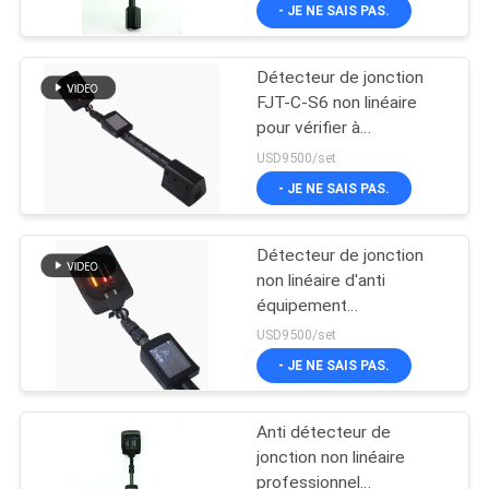
de rendement élevé
- JE NE SAIS PAS.
CONTRÔLE
Détecteur de jonction
DE
41
FJT-C-S6 non linéaire
QUALITÉ
pour vérifier à
Matériel de
télécommande/téléphones
USD9500/set
sauvetage de l'eau
portables
CONTACTEZ-
- JE NE SAIS PAS.
NOUS
Détecteur de jonction
non linéaire d'anti
DEMANDEZ
équipement
46
professionnel de
UNE
USD9500/set
terrorisme avec 3 heures
- JE NE SAIS PAS.
CITATION
de temps de charge
Détecteur de la vie
Anti détecteur de
PLAN
jonction non linéaire
DU
professionnel