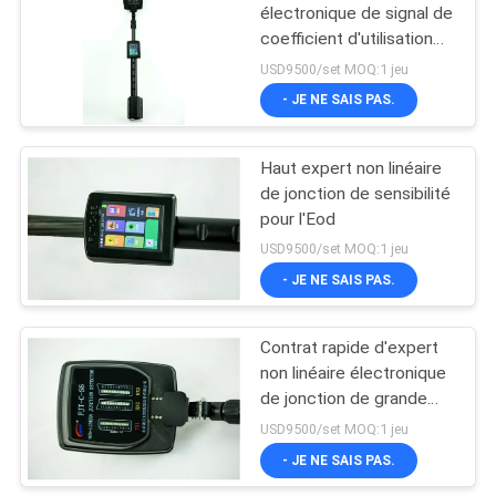
électronique de signal de
coefficient d'utilisation
78
d'impulsion du détecteur
USD9500/set MOQ:1 jeu
de jonction 5%
- JE NE SAIS PAS.
Équipement d'EOD
Haut expert non linéaire
de jonction de sensibilité
pour l'Eod
USD9500/set MOQ:1 jeu
- JE NE SAIS PAS.
49
Instrument d'une
Contrat rapide d'expert
non linéaire électronique
sécurité inhérente
de jonction de grande
précision
USD9500/set MOQ:1 jeu
- JE NE SAIS PAS.