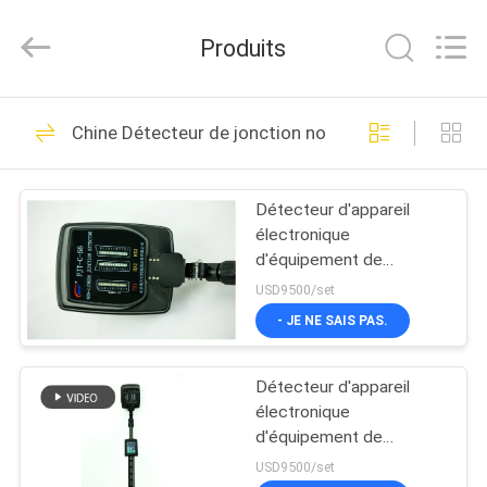
2026
Beijing
Topsky
Produits
Century Holding Co.,Ltd.
All
Rights
Reserved.
MAISON
451
Chine Détecteur de jonction non linéaire
Contre- équipement
PRODUITS
de terrorisme
Détecteur d'appareil
électronique
AU
d'équipement de
SUJET
terrorisme de compteur
USD9500/set
de rendement élevé
DE
- JE NE SAIS PAS.
131
NOUS
robot de lutte contre
Détecteur d'appareil
électronique
VISITE
l'incendie
d'équipement de
terrorisme de compteur
D'USINE
USD9500/set