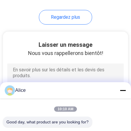
90
Regardez plus
Détecteur de gaz
portable
Laisser un message
Nous vous rappellerons bientôt!
7
Par le radar de mur
Alice
10:10 AM
Good day, what product are you looking for?