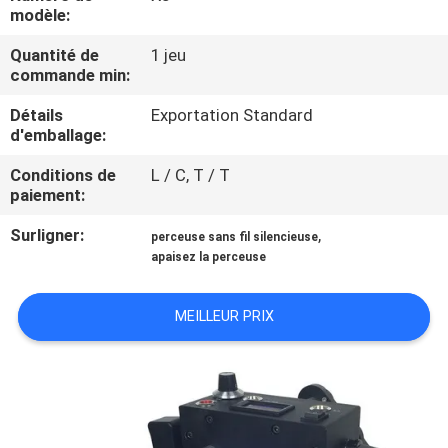
modèle:
CONTRÔLE
Quantité de
1 jeu
commande min:
DE
QUALITÉ
Détails
Exportation Standard
d'emballage:
CONTACTEZ-
Conditions de
L / C, T / T
paiement:
NOUS
Surligner:
,
perceuse sans fil silencieuse
apaisez la perceuse
DEMANDEZ
UNE
MEILLEUR PRIX
CITATION
PLAN
DU