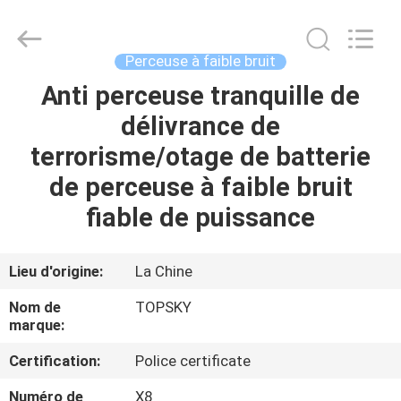
2026
Beijing
Topsky
Century Holding Co.,Ltd.
All
Perceuse à faible bruit
Rights
Reserved.
Anti perceuse tranquille de
MAISON
délivrance de
PRODUITS
terrorisme/otage de batterie
de perceuse à faible bruit
AU
fiable de puissance
SUJET
DE
Lieu d'origine:
La Chine
NOUS
Nom de
TOPSKY
marque:
VISITE
Certification:
Police certificate
D'USINE
Numéro de
X8