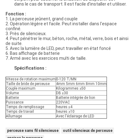
dans le cas de transport. Il est facile d'installer et utiliser.
Fonction :
1. La perceuse jeûnent, grand couple
2. Opération légère et facile. Peut installer dans l'espace
confiné.
3. Près de silencieux.
4. Peut pénétrer le mur, béton, roche, métal, verre, bois et ainsi
de suite.
5. Avec la lumière de LED, peut travailler en état foncé
6. Bas affichage de batterie
7. Armé avec les exercices multi de taille.
Spécifications :
Vitesse de rotation maximum
0-120 T/MN
Taille de bride de perceuse
4mm 5mm 6mm 8mm 10mm
Couple maximum
Kilogrammes ≥50
Volume
DB ≤30
Batterie
Batterie intégrée de lion
Puissance
220VAC
Temps de remplissage
heures ≤4
Temps de travail
heures ≥10
Allumage
Avec l'éclairage de LED
perceuse sans fil silencieuse
outil silencieux de perceuse