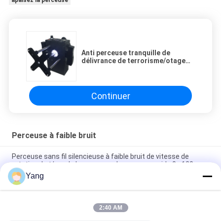
apaisez la perceuse
Anti perceuse tranquille de
délivrance de terrorisme/otage
de batterie de perceuse à faible
bruit fiable de puissance
Continuer
Perceuse à faible bruit
Perceuse sans fil silencieuse à faible bruit de vitesse de
rotation de t/mn de la perceuse de perçage rapide 0 - 120
Yang
perceuse à faible bruit terrorisme réglable de longueur de
400mm d'anti
2:40 AM
Perceuse à faible bruit silencieuse du double moteur C8 35dB
pour l'EOD