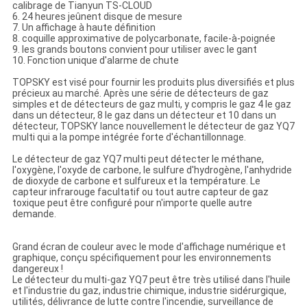
calibrage de Tianyun TS-CLOUD
6. 24 heures jeûnent disque de mesure
7. Un affichage à haute définition
8. coquille approximative de polycarbonate, facile-à-poignée
9. les grands boutons convient pour utiliser avec le gant
10. Fonction unique d'alarme de chute
TOPSKY est visé pour fournir les produits plus diversifiés et plus
précieux au marché. Après une série de détecteurs de gaz
simples et de détecteurs de gaz multi, y compris le gaz 4 le gaz
dans un détecteur, 8 le gaz dans un détecteur et 10 dans un
détecteur, TOPSKY lance nouvellement le détecteur de gaz YQ7
multi qui a la pompe intégrée forte d'échantillonnage.
Le détecteur de gaz YQ7 multi peut détecter le méthane,
l'oxygène, l'oxyde de carbone, le sulfure d'hydrogène, l'anhydride
de dioxyde de carbone et sulfureux et la température. Le
capteur infrarouge facultatif ou tout autre capteur de gaz
toxique peut être configuré pour n'importe quelle autre
demande.
Grand écran de couleur avec le mode d'affichage numérique et
graphique, conçu spécifiquement pour les environnements
dangereux !
Le détecteur du multi-gaz YQ7 peut être très utilisé dans l'huile
et l'industrie du gaz, industrie chimique, industrie sidérurgique,
utilités, délivrance de lutte contre l'incendie, surveillance de