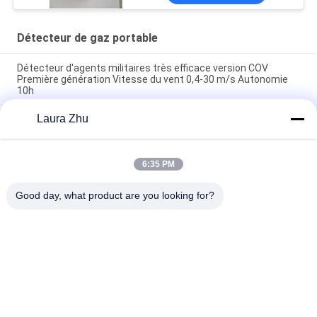
Détecteur de gaz portable
Détecteur d'agents militaires très efficace version COV
Première génération Vitesse du vent 0,4-30 m/s Autonomie
10h
Laura Zhu
Détection de gaz intelligent portable Alarme de vibration de
lumière au-dessus de la limite sonore Plateforme de stockage
en nuage de grande capacité 6e génération
6:35 PM
Détecteur de gaz composite sans fil résistant à l'explosion
CD4 4G Version 4ème génération
Good day, what product are you looking for?
Catégories populaires
Tous
Contre- Équipement 
Robot De Lutte 
De Terrorisme
Contre L'incendie
Matériel De 
Détecteur De La Vie