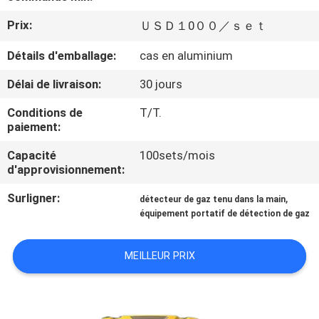
Prix:
ＵＳＤ１0００／ｓｅｔ
CONTRÔLE
DE
Détails d'emballage:
cas en aluminium
QUALITÉ
Délai de livraison:
30 jours
Conditions de
T/T.
CONTACTEZ-
paiement:
NOUS
Capacité
100sets/mois
d'approvisionnement:
DEMANDEZ
Surligner:
,
détecteur de gaz tenu dans la main
équipement portatif de détection de gaz
UNE
CITATION
MEILLEUR PRIX
PLAN
DU