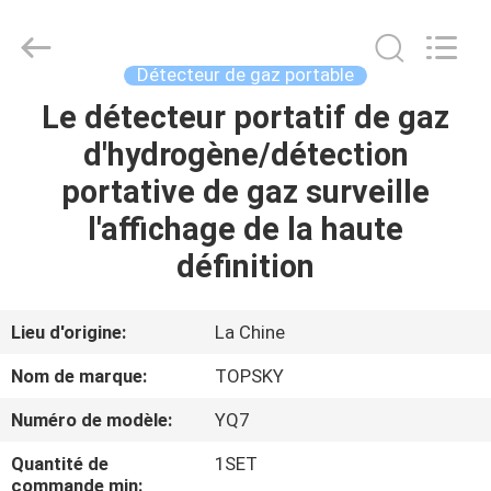
2026
Beijing
Topsky
Century Holding Co.,Ltd.
All
Détecteur de gaz portable
Rights
Reserved.
Le détecteur portatif de gaz
MAISON
d'hydrogène/détection
PRODUITS
portative de gaz surveille
l'affichage de la haute
AU
définition
SUJET
DE
Lieu d'origine:
La Chine
NOUS
Nom de marque:
TOPSKY
Numéro de modèle:
YQ7
VISITE
Quantité de
1SET
D'USINE
commande min: