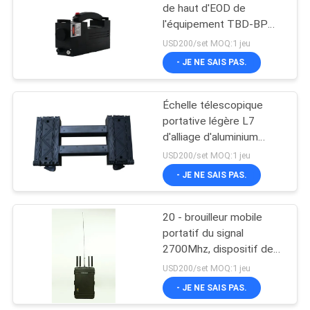
de haut d'EOD de
l'équipement TBD-BP
instrument multibande
USD200/set MOQ:1 jeu
fiable de laser
- JE NE SAIS PAS.
Échelle télescopique
portative légère L7
d'alliage d'aluminium
d'équipement d'EOD
USD200/set MOQ:1 jeu
- JE NE SAIS PAS.
20 - brouilleur mobile
portatif du signal
2700Mhz, dispositif de
dresseur de signal de
USD200/set MOQ:1 jeu
téléphone portable
- JE NE SAIS PAS.
d'EOD