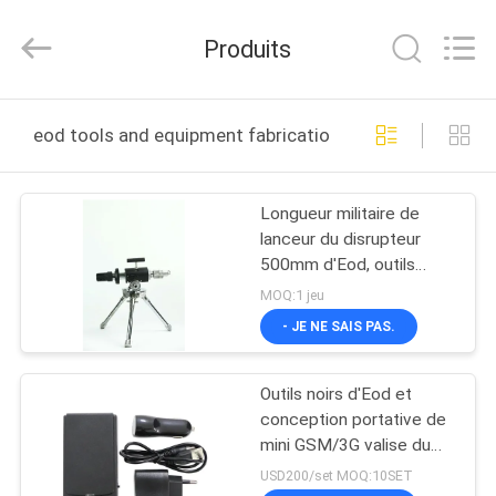
2026
Beijing
Topsky
Produits
Century Holding Co.,Ltd.
All
Rights
Reserved.
MAISON
eod tools and equipment fabrication en ligne
PRODUITS
Longueur militaire de
lanceur du disrupteur
AU
500mm d'Eod, outils
SUJET
explosifs d'Eod et
MOQ:1 jeu
équipement
DE
- JE NE SAIS PAS.
NOUS
Outils noirs d'Eod et
conception portative de
VISITE
mini GSM/3G valise du
brouilleur d'équipement
D'USINE
USD200/set MOQ:10SET