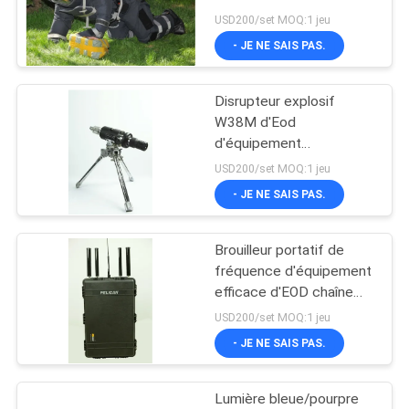
de Defusal de bombe
USD200/set MOQ:1 jeu
SITE
d'EOD
- JE NE SAIS PAS.
PRIVACY
Disrupteur explosif
POLICY
W38M d'Eod
d'équipement
militaire d'EOD pour la
USD200/set MOQ:1 jeu
police spéciale
- JE NE SAIS PAS.
Brouilleur portatif de
fréquence d'équipement
efficace d'EOD chaîne
d'interférence de 50 - de
USD200/set MOQ:1 jeu
200m
- JE NE SAIS PAS.
Lumière bleue/pourpre