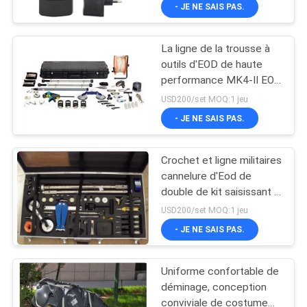
Pk310
- JE NE SAIS PAS.
CONTRÔLE
La ligne de la trousse à
DE
outils d'EOD de haute
QUALITÉ
performance MK4-II EOD
et accrochent le harnais
USD200/set MOQ:1 jeu
de 1200mm×80mm
CONTACTEZ-
- JE NE SAIS PAS.
NOUS
Crochet et ligne militaires
cannelure d'Eod de
DEMANDEZ
double de kit saisissant la
haute performance de
UNE
USD200/set MOQ:1 jeu
corde
- JE NE SAIS PAS.
CITATION
Uniforme confortable de
PLAN
déminage, conception
DU
conviviale de costume