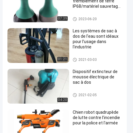
tremblement de terre
IP68/matériel sauvetage
du feu
équipement de combat d'incen
07:39
2023-06-20
die
Les systèmes de sac à
dos de l'eau sont idéaux
pour l'usage dans
l'industrie
équipement de combat d'incen
01:21
2021-03-03
die
Dispositif extincteur de
mousse électrique de
sac à dos
équipement de combat d'incen
2021-02-05
die
04:20
Chien robot quadrupède
de lutte contre l'incendie
pour la police et l'armée