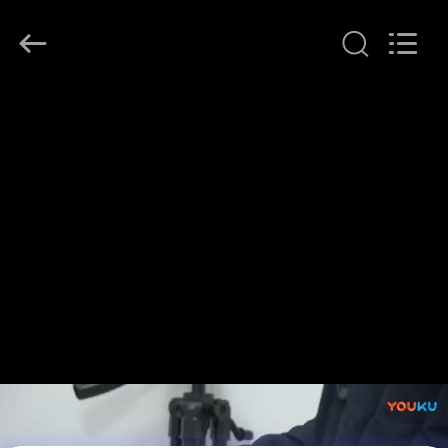
2026
Beijing
Topsky
Century Holding Co.,Ltd.
All
Rights
Reserved.
MAISON
PRODUITS
AU
SUJET
DE
NOUS
VISITE
D'USINE