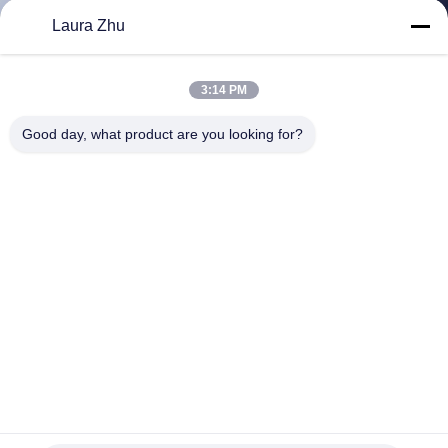
Laura Zhu
CONTRÔLE
DE
3:14 PM
QUALITÉ
Good day, what product are you looking for?
CONTACTEZ-
NOUS
DEMANDEZ
UNE
CITATION
Détecteur d'appareil électronique d'équipement de terrorisme
PLAN
de compteur de rendement élevé
Détecteur de jonction non linéaire
2026-02-06
DU