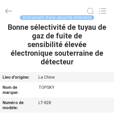
2026
Beijing
Topsky
Century Holding Co.,Ltd.
All
Instrument d'une sécurité inhérente
Rights
Reserved.
Bonne sélectivité de tuyau de
MAISON
gaz de fuite de
PRODUITS
sensibilité élevée
électronique souterraine de
AU
détecteur
SUJET
DE
Lieu d'origine:
La Chine
NOUS
Nom de
TOPSKY
marque:
VISITE
Numéro de
LT-828
modèle:
D'USINE