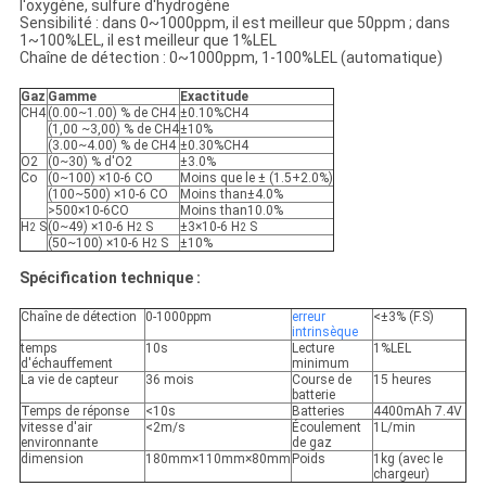
l'oxygène, sulfure d'hydrogène
Sensibilité : dans 0~1000ppm, il est meilleur que 50ppm ; dans
1~100%LEL, il est meilleur que 1%LEL
Chaîne de détection : 0~1000ppm, 1-100%LEL (automatique)
Gaz
Gamme
Exactitude
CH4
(0.00~1.00) % de CH4
±0.10%CH4
(1,00 ~3,00) % de CH4
±10%
(3.00~4.00) % de CH4
±0.30%CH4
O2
(0~30) % d'O2
±3.0%
Co
(0~100) ×10-6 CO
Moins que le ± (1.5+2.0%)
(100~500) ×10-6 CO
Moins than±4.0%
>500×10-6CO
Moins than10.0%
H
S
(0~49) ×10-6 H
S
±3×10-6 H
S
2
2
2
(50~100) ×10-6 H
S
±10%
2
Spécification technique :
Chaîne de détection
0-1000ppm
erreur
<±3% (F.S)
intrinsèque
temps
10s
Lecture
1%LEL
d'échauffement
minimum
La vie de capteur
36 mois
Course de
15 heures
batterie
Temps de réponse
<10s
Batteries
4400mAh 7.4V
vitesse d'air
<2m/s
Écoulement
1L/min
environnante
de gaz
dimension
180mm×110mm×80mm
Poids
1kg (avec le
chargeur)