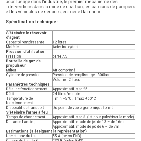
pour l'usage dans l'industrie, le premier mécanisme des
interventions dans la mine de charbon, les camions de pompiers
et les véhicules de secours, en mer et la marine.
Spécification technique :
S'éteindre le réservoir
d'agent
Capacité remplissante
12 litres
Matériel
Acier inoxydable
Pression d'utilisation
Pression
barre 7,5
Bouteille de gaz de
propulseur
Milieu
Air comprimé
Cylindre de pression
Pression de remplissage : 300bar
Volume : 2 litres
Paramètres techniques
Délai de fonctionnement
Approximatif. sec 25.
Débit
24 litres/minute
Température de
Tmin +5°C ; Tmax +60°C
fonctionnement
Dispositif de transport
Du point de vue ergonomique formé
S'éteindre l'arme à feu
Temps de changement
Approximatif. sec 3. (jet pour pulvériser le mode)
Distance Lancing
Approximatif. mode de jet de 13 – de 16m
Approximatif. mode de jet de 6 – de 7m
Estimations (s'éteignant la représentation)
Une classe du feu
55 A (selon EN3)
Classe du feu de B
233 B (selon EN3)