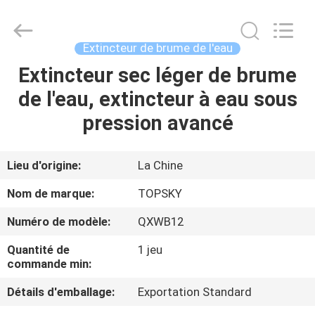
2026
Beijing
Topsky
Century Holding Co.,Ltd.
All
Extincteur de brume de l'eau
Rights
Reserved.
Extincteur sec léger de brume
MAISON
de l'eau, extincteur à eau sous
PRODUITS
pression avancé
AU
Lieu d'origine:
La Chine
SUJET
Nom de marque:
TOPSKY
DE
Numéro de modèle:
QXWB12
NOUS
Quantité de
1 jeu
commande min:
VISITE
Détails d'emballage:
Exportation Standard
D'USINE