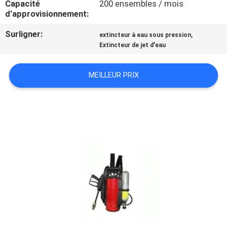
Capacité
200 ensembles / mois
d'approvisionnement:
CONTRÔLE
Surligner:
,
extincteur à eau sous pression
DE
Extincteur de jet d'eau
QUALITÉ
MEILLEUR PRIX
CONTACTEZ-
NOUS
DEMANDEZ
UNE
CITATION
PLAN
DU