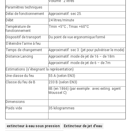
Volume : 2 litres
Paramètres techniques
Délai de fonctionnement
Approximatif. sec 25.
Débit
24 litres/minute
Température de
Tmin +5°C ; Tmax +60°C
fonctionnement
Dispositif de transport
Du point de vue ergonomique formé
S'éteindre l'arme à feu
Temps de changement
Approximatif. sec 3. (jet pour pulvériser le mode)
Distance Lancing
Approximatif. mode de jet de 16 – de 18m
Approximatif. mode de jet de 6 – de 7m
Estimations (s'éteignant la représentation)
Une classe du feu
55 A (selon EN3)
Classe du feu de B
233 B (selon EN3)
IIB (en 1866) (par exemple : avec exting. agent
Moussel C)
Dimensions
Poids vide
35 kilogrammes
extincteur à eau sous pression
Extincteur de jet d'eau