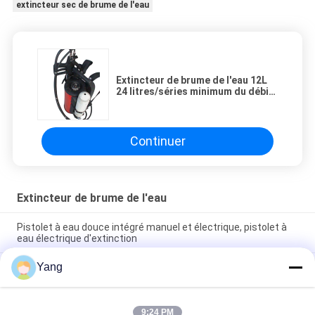
extincteur sec de brume de l'eau
Extincteur de brume de l'eau 12L
24 litres/séries minimum du débit
QXW
Continuer
Extincteur de brume de l'eau
Pistolet à eau douce intégré manuel et électrique, pistolet à
eau électrique d'extinction
Yang
Le long CE de Jet Distance 18m a certifié l'extincteur de
brume de l'eau de 9 litres
Robot indépendant mobile puissant de désinfection et d'anti-
9:24 PM