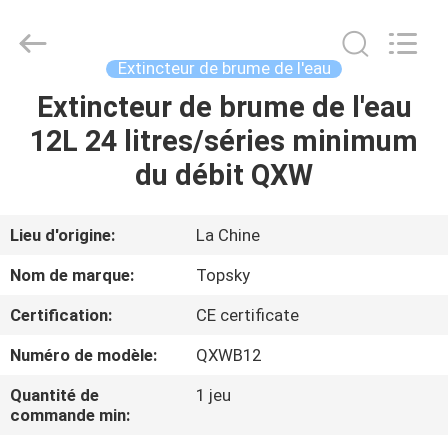
2026
Beijing
Topsky
Century Holding Co.,Ltd.
All
Extincteur de brume de l'eau
Rights
Reserved.
Extincteur de brume de l'eau
MAISON
12L 24 litres/séries minimum
PRODUITS
du débit QXW
AU
Lieu d'origine:
La Chine
SUJET
Nom de marque:
Topsky
DE
Certification:
CE certificate
NOUS
Numéro de modèle:
QXWB12
VISITE
Quantité de
1 jeu
commande min:
D'USINE