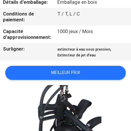
Détails d'emballage:
Emballage en bois
CONTRÔLE
Conditions de
T / T, L / C
paiement:
DE
Capacité
1000 jeux / Mois
QUALITÉ
d'approvisionnement:
Surligner:
,
extincteur à eau sous pression
CONTACTEZ-
Extincteur de jet d'eau
NOUS
MEILLEUR PRIX
DEMANDEZ
UNE
CITATION
PLAN
DU