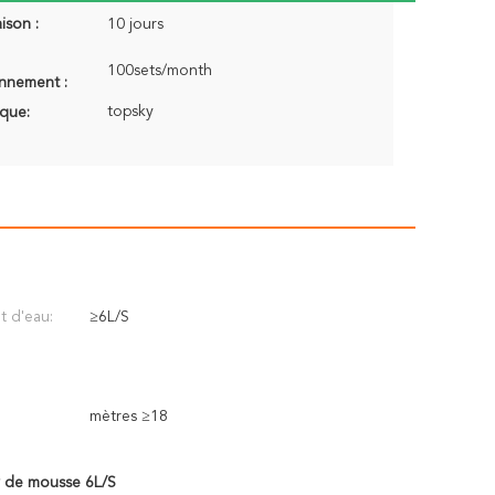
aison :
10 jours
100sets/month
onnement :
topsky
que:
 d'eau:
≥6L/S
mètres ≥18
 de mousse 6L/S