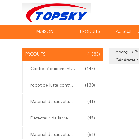
MAISON
PRODUITS
AU SUJET 
Aperçu
Pr
PRODUITS
(1383)
Générateur
Contre- équipement de terrorisme
(447)
robot de lutte contre l'incendie
(130)
Matériel de sauvetage de l'eau
(41)
Détecteur de la vie
(45)
Matériel de sauvetage de tremblement de terre
(64)