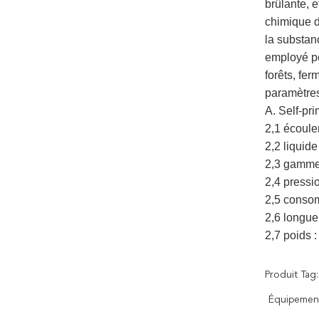
brûlante, e
chimique d
la substanc
employé po
forêts, fer
paramètres
A. Self-pri
2,1 écoule
2,2 liquid
2,3 gamme
2,4 pressi
2,5 conso
2,6 longue
2,7 poids :
Produit Tag:
Équipemen