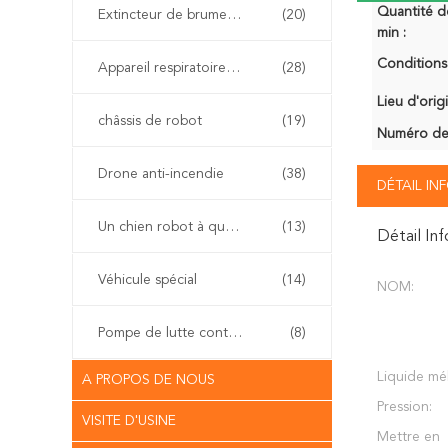
Quantité 
Extincteur de brume de l'eau
(20)
min :
Conditions
Appareil respiratoire d'individu
(28)
Lieu d'orig
châssis de robot
(19)
Numéro de
Drone anti-incendie
(38)
DÉTAIL I
Un chien robot à quatre pattes
(13)
Détail In
Véhicule spécial
(14)
NOM:
Pompe de lutte contre l'incendie
(8)
Liquide mé
A PROPOS DE NOUS
Pression:
VISITE D'USINE
Mettre en