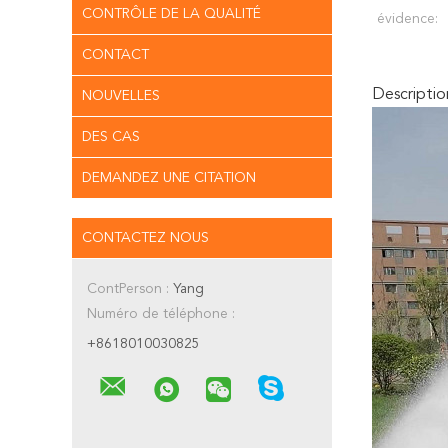
CONTRÔLE DE LA QUALITÉ
évidence:
CONTACT
Descriptio
NOUVELLES
DES CAS
DEMANDEZ UNE CITATION
CONTACTEZ NOUS
ContPerson :
Yang
Numéro de téléphone :
+8618010030825