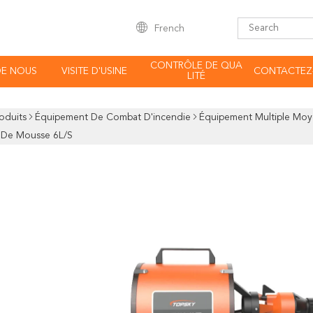
French
CONTRÔLE DE QUA
DE NOUS
VISITE D'USINE
CONTACTEZ
LITÉ
oduits
Équipement De Combat D'incendie
Équipement Multiple Moy
 De Mousse 6L/S