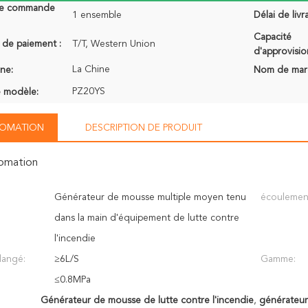
de commande
1 ensemble
Délai de livr
Capacité
 de paiement :
T/T, Western Union
d'approvisi
La Chine
ine:
Nom de mar
PZ20YS
 modèle:
NFOMATION
DESCRIPTION DE PRODUIT
fomation
Générateur de mousse multiple moyen tenu
écoulement
dans la main d'équipement de lutte contre
l'incendie
langé:
≥6L/S
Gamme:
≤0.8MPa
Générateur de mousse de lutte contre l'incendie
,
générateur