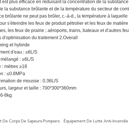
t est plus efficace en réduisant la concentration de la substance 
e la substance brûlante et de la température du secteur de comb
e brûlante ne peut pas brûler, c.-à-d., la température à laquelle 
ur s'éteindre les feux de produit pétrolier et les feux de matièr
mes, les feux de prairie ; aéroports, trains, bateaux et d'autres feu
 d'optimisation du traitement 2.Overall
ming et hybride
ment d'eau : ≥6L/S
e mélangé : ≥6L/S
 : mètres ≥18
on : ≤0.8MPa
mmation de mousse : 0.36L/S
urs, largeur et taille : 700*300*360mm
 6-8kg
t De Corps De Sapeurs-Pompiers
Équipement De Lutte Anti-Incendie