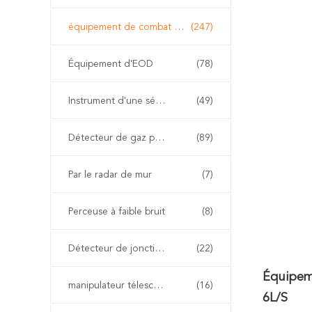
équipement de combat d'incendie
(247)
Équipement d'EOD
(78)
Instrument d'une sécurité inhérente
(49)
Détecteur de gaz portable
(89)
Par le radar de mur
(7)
Perceuse à faible bruit
(8)
Détecteur de jonction non linéaire
(22)
Équipem
manipulateur télescopique d'eod
(16)
6L/S