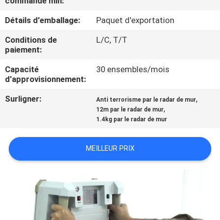
commande min:
Détails d'emballage:
Paquet d'exportation
CONTRÔLE
DE
Conditions de
L/C, T/T
paiement:
QUALITÉ
Capacité
30 ensembles/mois
d'approvisionnement:
CONTACTEZ-
Surligner:
,
Anti terrorisme par le radar de mur
NOUS
,
12m par le radar de mur
1.4kg par le radar de mur
DEMANDEZ
MEILLEUR PRIX
UNE
CITATION
PLAN
DU