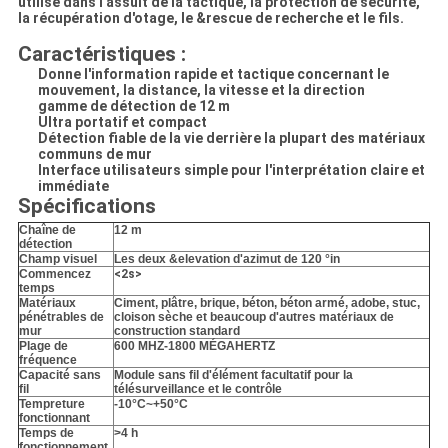
utilisé dans l'assult de la tactique, la protection de sécurité,
la récupération d'otage, le &rescue de recherche et le fils.
Caractéristiques :
Donne l'information rapide et tactique concernant le
mouvement, la distance, la vitesse et la direction
gamme de détection de 12 m
Ultra portatif et compact
Détection fiable de la vie derrière la plupart des matériaux
communs de mur
Interface utilisateurs simple pour l'interprétation claire et
immédiate
Spécifications
Chaîne de
12 m
détection
Champ visuel
Les deux &elevation d'azimut de 120 °in
Commencez
<2s>
temps
Matériaux
Ciment, plâtre, brique, béton, béton armé, adobe, stuc,
pénétrables de
cloison sèche et beaucoup d'autres matériaux de
mur
construction standard
Plage de
600 MHZ-1800 MÉGAHERTZ
fréquence
Capacité sans
Module sans fil d'élément facultatif pour la
fil
télésurveillance et le contrôle
Tempreture
-10°C~+50°C
fonctionnant
Temps de
>4 h
fonctionnement