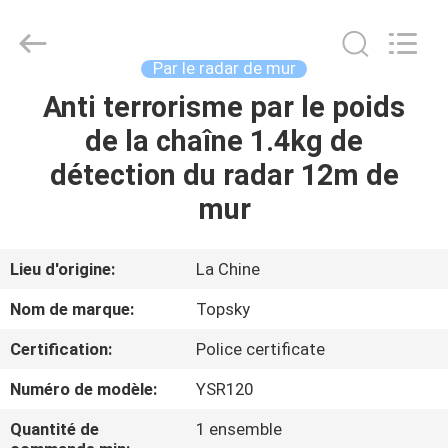
2026
Beijing
Topsky
Century Holding Co.,Ltd.
All
Par le radar de mur
Rights
Reserved.
Anti terrorisme par le poids
MAISON
de la chaîne 1.4kg de
PRODUITS
détection du radar 12m de
mur
AU
SUJET
Lieu d'origine:
La Chine
DE
Nom de marque:
Topsky
NOUS
Certification:
Police certificate
Numéro de modèle:
YSR120
VISITE
D'USINE
Quantité de
1 ensemble