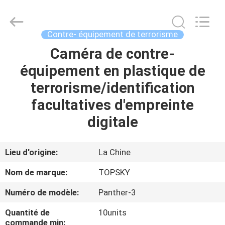
2026
Beijing
Topsky
Century Holding Co.,Ltd.
All
Contre- équipement de terrorisme
Rights
Reserved.
Caméra de contre-
MAISON
équipement en plastique de
PRODUITS
terrorisme/identification
facultatives d'empreinte
AU
digitale
SUJET
DE
Lieu d'origine:
La Chine
NOUS
Nom de marque:
TOPSKY
Numéro de modèle:
Panther-3
VISITE
Quantité de
10units
D'USINE
commande min: