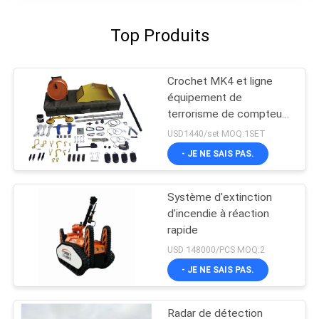
Top Produits
Crochet MK4 et ligne
équipement de
terrorisme de compteur
de kit pour l'explosif de
USD1440/set MOQ:1SET
suspect de poignée
- JE NE SAIS PAS.
Système d'extinction
d'incendie à réaction
rapide
USD 148000/PCS MOQ:2
- JE NE SAIS PAS.
Radar de détection