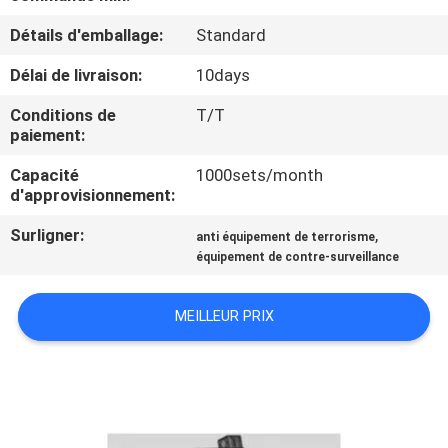
Détails d'emballage:
Standard
CONTRÔLE
Délai de livraison:
10days
DE
QUALITÉ
Conditions de
T/T
paiement:
CONTACTEZ-
Capacité
1000sets/month
d'approvisionnement:
NOUS
Surligner:
,
anti équipement de terrorisme
équipement de contre-surveillance
DEMANDEZ
UNE
MEILLEUR PRIX
CITATION
PLAN
DU