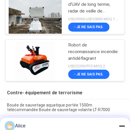
d'UAV de long terme,
radar de veille de
bourdon
USD29000-USD35000 MOQ:1 ensemble
- JE NE SAIS PAS.
Robot de
reconnaissance incendie
antidéflagrant
USD22200/PCS MOQ:2
- JE NE SAIS PAS.
Contre- équipement de terrorisme
Bouée de sauvetage aquatique portée 1500m
télécommandée Bouée de sauvetage volante LT-R7000
Instrument de mesure de la distance laser intrinsèquement
Alice
sûr pour l'utilisation des mines à portée de 300 m, sans