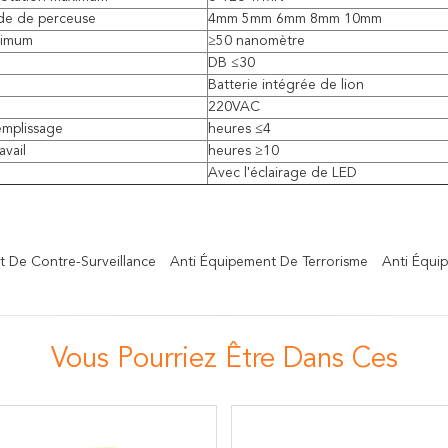
ride de perceuse
4mm 5mm 6mm 8mm 10mm
ximum
≥50 nanomètre
DB ≤30
Batterie intégrée de lion
220VAC
emplissage
heures ≤4
avail
heures ≥10
Avec l'éclairage de LED
 De Contre-Surveillance
Anti Équipement De Terrorisme
Anti Équi
Vous Pourriez Être Dans Ces