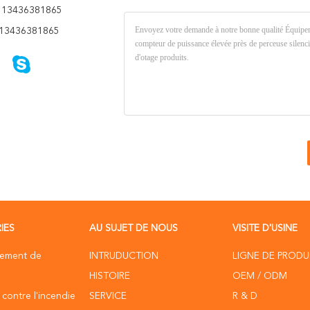
 13436381865
13436381865
IES
AU SUJET DE NOUS
VISITE D'USINE
pement de
INTRUDUCTION
LIGNE DE PRODU
HISTOIRE
OEM / ODM
 contre l'incendie
SERVICE
R & D