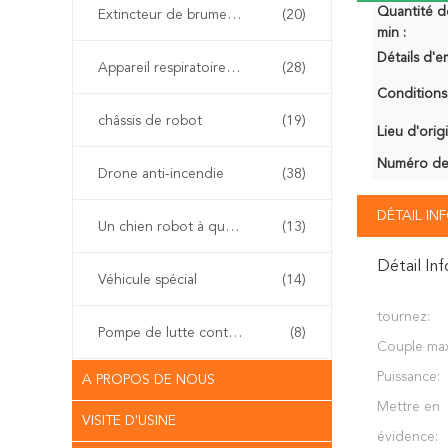
Quantité 
Extincteur de brume de l'eau
(20)
min :
Détails d'e
Appareil respiratoire d'individu
(28)
Conditions
châssis de robot
(19)
Lieu d'orig
Numéro de
Drone anti-incendie
(38)
DÉTAIL I
Un chien robot à quatre pattes
(13)
Détail In
Véhicule spécial
(14)
tournez:
Pompe de lutte contre l'incendie
(8)
Couple ma
Puissance:
A PROPOS DE NOUS
Mettre en
VISITE D'USINE
évidence: