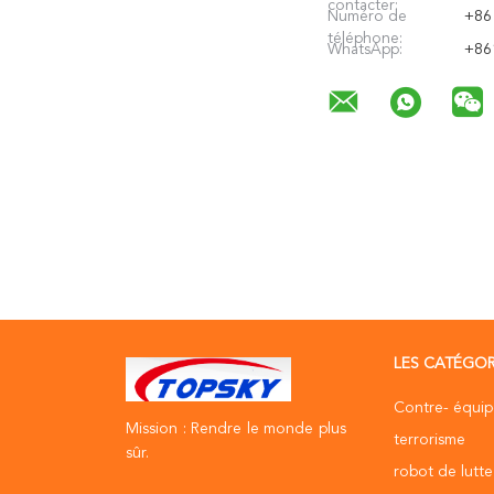
contacter:
Numéro de
+86
téléphone:
WhatsApp:
+86
LES CATÉGOR
Contre- équi
Mission : Rendre le monde plus
terrorisme
sûr.
robot de lutte