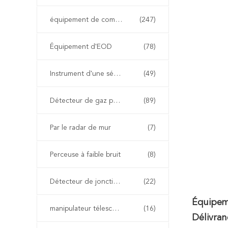
équipement de combat d'incendie
(247)
Équipement d'EOD
(78)
Instrument d'une sécurité inhérente
(49)
Détecteur de gaz portable
(89)
Par le radar de mur
(7)
Perceuse à faible bruit
(8)
Détecteur de jonction non linéaire
(22)
Équipem
manipulateur télescopique d'eod
(16)
Délivra