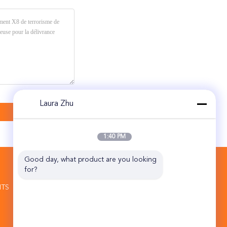
Laura Zhu
1:40 PM
Good day, what product are you looking 
CONTACTEZ-NOUS
for?
Beijing Topsky Century Holding Co.,Ltd
ITS
secteur moyen Pékin Chine 101102 de
Tongzhou de base d'industrie de Jin
Qiao de route de 10B NO.17 HuanKe