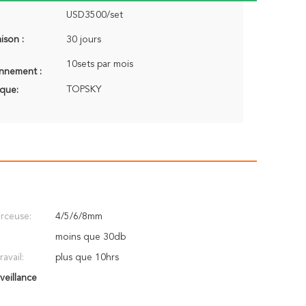
USD3500/set
aison :
30 jours
10sets par mois
onnement :
TOPSKY
que:
erceuse:
4/5/6/8mm
moins que 30db
avail:
plus que 10hrs
veillance