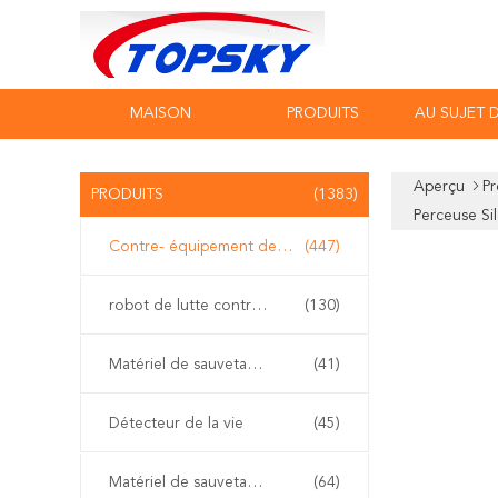
MAISON
PRODUITS
AU SUJET 
Aperçu
Pr
PRODUITS
(1383)
Perceuse Si
Contre- équipement de terrorisme
(447)
robot de lutte contre l'incendie
(130)
Matériel de sauvetage de l'eau
(41)
Détecteur de la vie
(45)
Matériel de sauvetage de tremblement de terre
(64)