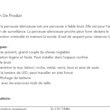
n De Produit
 la perceuse silencieuse est une perceuse à faible bruit. Elle est pour l'
on de surveillance. La perceuse silencieuse proche peut forer dedans le
ntion criminelle et insèrent la sonde d'oeil de serpent pour observer la situ
ques :
se jeûnent, grand couple (la vitesse réglable)
ation légère et facile. Peut installer dans l'espace confiné.
le bruit.
pénétrer le mur, béton, roche, métal, verre, bois et ainsi de suite.
 la lumière de LED, peut travailler en état foncé
affichage de batterie
avec les exercices multi de taille.
ations :
rotation maximum
0-120 T/MN