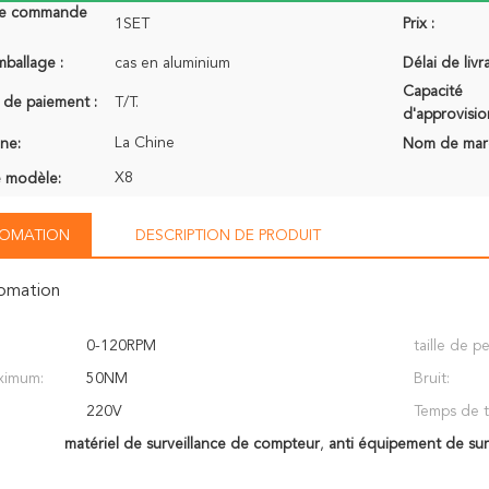
de commande
1SET
Prix :
mballage :
cas en aluminium
Délai de livr
Capacité
 de paiement :
T/T.
d'approvisi
La Chine
ine:
Nom de mar
X8
 modèle:
NFOMATION
DESCRIPTION DE PRODUIT
fomation
0-120RPM
taille de p
ximum:
50NM
Bruit:
220V
Temps de tr
matériel de surveillance de compteur
,
anti équipement de sur