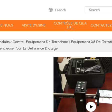
French
CONTRÔLE DE QUA
DE NOUS
VISITE D'USINE
CONTACTEZ
LITÉ
oduits
Contre- Équipement De Terrorisme
Équipement X8 De Terror
lencieuse Pour La Délivrance D'otage