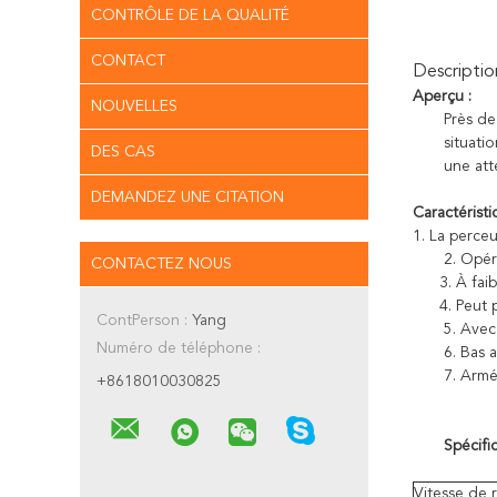
CONTRÔLE DE LA QUALITÉ
CONTACT
Descriptio
Aperçu :
NOUVELLES
Près de
situati
DES CAS
une atte
DEMANDEZ UNE CITATION
Caractéristi
1. La perceu
2. Opér
CONTACTEZ NOUS
3. À faib
4. Peut 
ContPerson :
Yang
5. Avec
Numéro de téléphone :
6. Bas 
7. Armé 
+8618010030825
Spécific
Vitesse de 