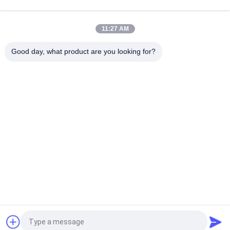
plaques réfléchissantes et télescope intégré
Robot de lutte contre les incendies à l'épreuve des explosions
11:27 AM
avec une force de traction de 6500 N, une télécommande de
1100 m et une capacité d'escalade de 78,1%
Good day, what product are you looking for?
Catégories populaires
Tous
Contre- Équipement 
Robot De Lutte 
De Terrorisme
Contre L'incendie
Matériel De 
Détecteur De La Vie
Sauvetage De L'eau
Matériel De 
Équipement De 
Sauvetage De 
Combat D'incendie
Tremblement De 
Instrument D'une 
Terre
Équipement D'EOD
Sécurité Inhérente
Demandez un devis