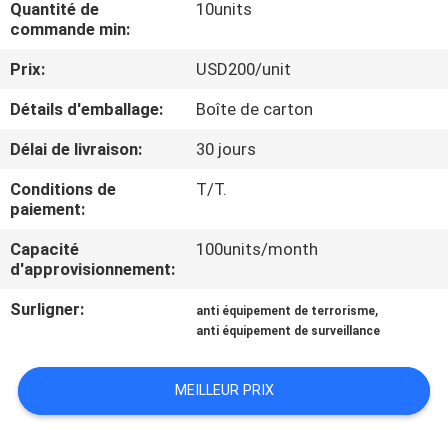
Quantité de
10units
commande min:
CONTRÔLE
Prix:
USD200/unit
DE
Détails d'emballage:
Boîte de carton
QUALITÉ
Délai de livraison:
30 jours
CONTACTEZ-
Conditions de
T/T.
NOUS
paiement:
Capacité
100units/month
d'approvisionnement:
DEMANDEZ
UNE
Surligner:
,
anti équipement de terrorisme
anti équipement de surveillance
CITATION
MEILLEUR PRIX
PLAN
DU