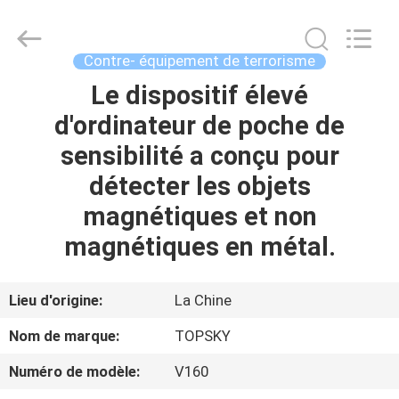
2026
Beijing
Topsky
Century Holding Co.,Ltd.
All
Contre- équipement de terrorisme
Rights
Reserved.
Le dispositif élevé
MAISON
d'ordinateur de poche de
PRODUITS
sensibilité a conçu pour
détecter les objets
AU
magnétiques et non
SUJET
magnétiques en métal.
DE
NOUS
Lieu d'origine:
La Chine
Nom de marque:
TOPSKY
VISITE
Numéro de modèle:
V160
D'USINE