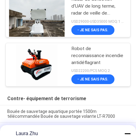
d'UAV de long terme,
radar de veille de
bourdon
USD29000-USD35000 MOQ:1 ensemble
- JE NE SAIS PAS.
Robot de
reconnaissance incendie
antidéflagrant
USD22200/PCS MOQ:2
- JE NE SAIS PAS.
Contre- équipement de terrorisme
Bouée de sauvetage aquatique portée 1500m
télécommandée Bouée de sauvetage volante LT-R7000
Instrument de mesure de la distance laser intrinsèquement
Laura Zhu
sûr pour l'utilisation des mines à portée de 300 m, sans