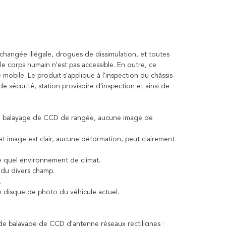
e changée illégale, drogues de dissimulation, et toutes
 corps humain n'est pas accessible. En outre, ce
 mobile. Le produit s'applique à l'inspection du châssis
de sécurité, station provisoire d'inspection et ainsi de
 de balayage de CCD de rangée, aucune image de
et image est clair, aucune déformation, peut clairement
te quel environnement de climat.
 du divers champ.
.
 disque de photo du véhicule actuel.
 de balayage de CCD d'antenne réseaux rectilignes ;