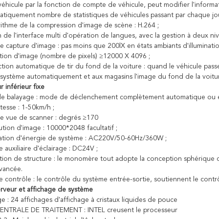
véhicule par la fonction de compte de véhicule, peut modifier l'informa
atiquement nombre de statistiques de véhicules passant par chaque jour
orithme de la compression d'image de scène : H.264 ;
 de l'interface multi d'opération de langues, avec la gestion à deux niv
de capture d'image : pas moins que 200lX en états ambiants d'illuminat
ution d'image (nombre de pixels) ≥12000 X 4096 ;
ction automatique de tir du fond de la voiture : quand le véhicule passe
système automatiquement et aux magasins l'image du fond de la voitu
r inférieur fixe
de balayage : mode de déclenchement complètement automatique ou e
itesse : 1-50km/h ;
de vue de scanner : degrés ≥170
lution d'image : 10000*2048 facultatif ;
tation d'énergie de système : AC220V/50-60Hz/360W ;
e auxiliaire d'éclairage : DC24V ;
tion de structure : le monomère tout adopte la conception sphérique ci
vancée.
e contrôle : le contrôle du système entrée-sortie, soutiennent le cont
rveur et affichage de système
ge : 24 affichages d'affichage à cristaux liquides de pouce
CENTRALE DE TRAITEMENT : INTEL creusent le processeur