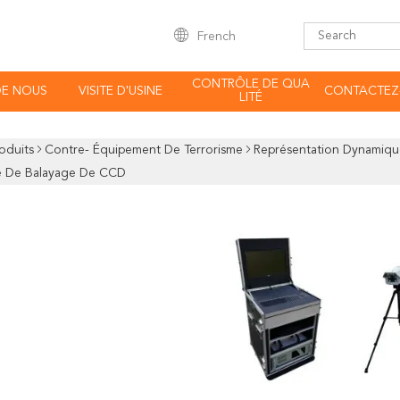
French
CONTRÔLE DE QUA
DE NOUS
VISITE D'USINE
CONTACTEZ
LITÉ
oduits
Contre- Équipement De Terrorisme
Représentation Dynamique
e De Balayage De CCD