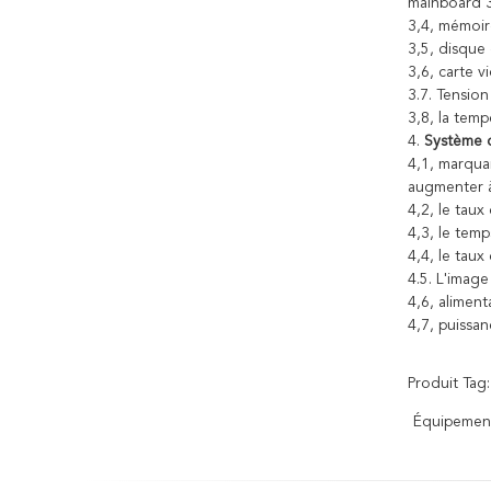
mainboard 3
3,4, mémoir
3,5, disque
3,6, carte 
3.7. Tensio
3,8, la temp
4.
Système 
4,1, marqua
augmenter à
4,2, le tau
4,3, le tem
4,4, le tau
4.5. L'image
4,6, alimen
4,7, puissa
Produit Tag:
Équipement