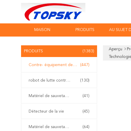
MAISON
PRODUITS
AU SUJET 
Aperçu
Pr
PRODUITS
(1383)
Technologi
Contre- équipement de terrorisme
(447)
robot de lutte contre l'incendie
(130)
Matériel de sauvetage de l'eau
(41)
Détecteur de la vie
(45)
Matériel de sauvetage de tremblement de terre
(64)