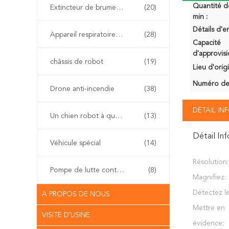
Quantité 
Extincteur de brume de l'eau
(20)
min :
Détails d'e
Appareil respiratoire d'individu
(28)
Capacité
d'approvis
châssis de robot
(19)
Lieu d'orig
Numéro de
Drone anti-incendie
(38)
DÉTAIL I
Un chien robot à quatre pattes
(13)
Détail In
Véhicule spécial
(14)
Résolution:
Pompe de lutte contre l'incendie
(8)
Magnifiez:
Détectez l
A PROPOS DE NOUS
Mettre en
VISITE D'USINE
évidence: