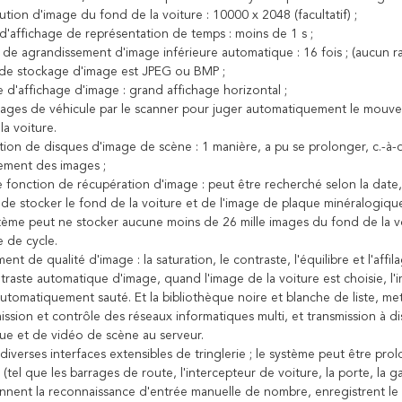
lution d'image du fond de la voiture : 10000 x 2048 (facultatif) ;
 d'affichage de représentation de temps : moins de 1 s ;
le de agrandissement d'image inférieure automatique : 16 fois ; (aucun 
 de stockage d'image est JPEG ou BMP ;
 d'affichage d'image : grand affichage horizontal ;
ssages de véhicule par le scanner pour juger automatiquement le mouvem
a voiture.
ition de disques d'image de scène : 1 manière, a pu se prolonger, c.-à-
ement des images ;
e fonction de récupération d'image : peut être recherché selon la date,
 de stocker le fond de la voiture et de l'image de plaque minéralogiqu
stème peut ne stocker aucune moins de 26 mille images du fond de la voi
 de cycle.
ment de qualité d'image : la saturation, le contraste, l'équilibre et l'a
ntraste automatique d'image, quand l'image de la voiture est choisie, 
utomatiquement sauté. Et la bibliothèque noire et blanche de liste, mett
mission et contrôle des réseaux informatiques multi, et transmission à 
ue et de vidéo de scène au serveur.
e diverses interfaces extensibles de tringlerie ; le système peut être pr
tel que les barrages de route, l'intercepteur de voiture, la porte, la ga
ennent la reconnaissance d'entrée manuelle de nombre, enregistrent le