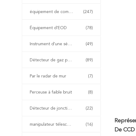
équipement de combat d'incendie
(247)
Équipement d'EOD
(78)
Instrument d'une sécurité inhérente
(49)
Détecteur de gaz portable
(89)
Par le radar de mur
(7)
Perceuse à faible bruit
(8)
Détecteur de jonction non linéaire
(22)
Représe
manipulateur télescopique d'eod
(16)
De CCD