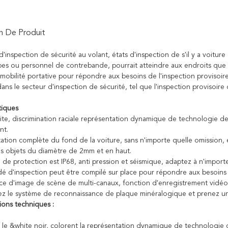
n De Produit
'inspection de sécurité au volant, états d'inspection de s'il y a voitur
es ou personnel de contrebande, pourrait atteindre aux endroits que le
 mobilité portative pour répondre aux besoins de l'inspection provisoire
ans le secteur d'inspection de sécurité, tel que l'inspection provisoire 
tiques
ite, discrimination raciale représentation dynamique de technologie
nt.
tation complète du fond de la voiture, sans n'importe quelle omission, 
s objets du diamètre de 2mm et en haut.
e de protection est IP68, anti pression et séismique, adaptez à n'impor
dé d'inspection peut être compilé sur place pour répondre aux besoins
ance d'image de scène de multi-canaux, fonction d'enregistrement vidéo
ez le système de reconnaissance de plaque minéralogique et prenez un
tions techniques :
ant le &white noir, colorent la représentation dynamique de technologie