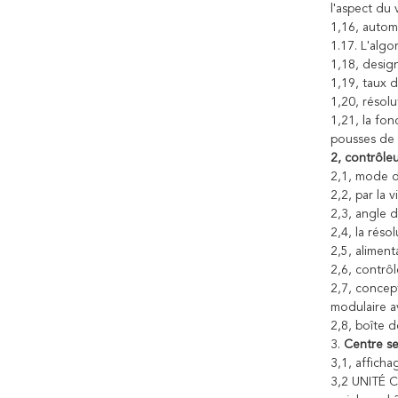
l'aspect du 
1,16, autom
1.17. L'alg
1,18, design
1,19, taux 
1,20, résol
1,21, la fon
pousses de 
2, contrôleu
2,1, mode 
2,2, par la v
2,3, angle 
2,4, la réso
2,5, alimen
2,6, contrôl
2,7, concep
modulaire a
2,8, boîte d
3.
Centre se
3,1, afficha
3,2 UNITÉ 