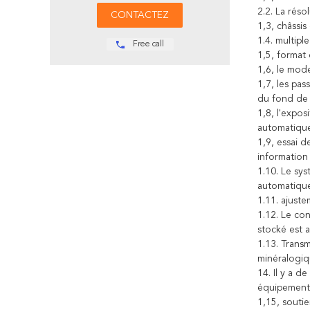
2.2. La réso
1,3, châssis
1.4. multip
Free call
1,5, format
1,6, le mode
1,7, les pa
du fond de l
1,8, l'expos
automatiqu
1,9, essai d
information
1.10. Le sy
automatique
1.11. ajuste
1.12. Le co
stocké est a
1.13. Trans
minéralogiq
14. Il y a d
équipement (
1,15, souti