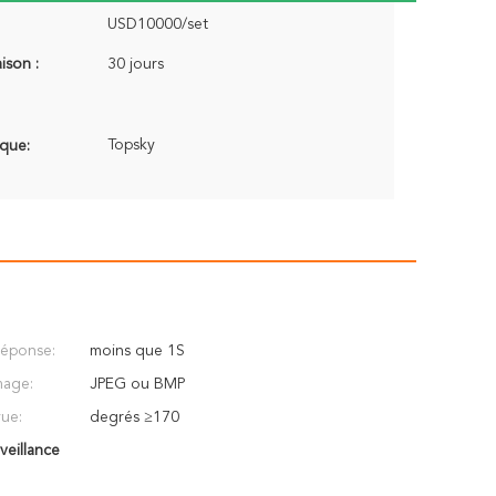
USD10000/set
aison :
30 jours
Topsky
que:
réponse:
moins que 1S
mage:
JPEG ou BMP
ue:
degrés ≥170
veillance