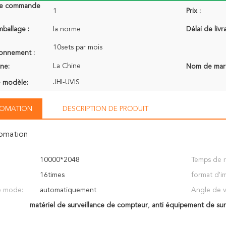
de commande
1
Prix :
mballage :
la norme
Délai de livr
10sets par mois
ionnement :
La Chine
ine:
Nom de mar
JHI-UVIS
 modèle:
NFOMATION
DESCRIPTION DE PRODUIT
fomation
10000*2048
Temps de 
16times
format d'i
e mode:
automatiquement
Angle de v
matériel de surveillance de compteur
,
anti équipement de sur