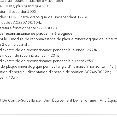
,3 : Mainboard industriel d'Advantech
e : DDR3, plus grand que 2GB
 dur : disque dur 500G
vidéo : DDR3, carte graphique de l'indépendant 192BIT
n locale : AC220V 50/60Hz
érature fonctionnante : - 60 DEG. C.
de reconnaissance de plaque minéralogique
nt le 1 module de reconnaissance de plaque minéralogique de la haute 
 2 ou multicanal ;
x d'exactitude de reconnaissance pendant la journée : ≥99% ;
ps moyen de reconnaissance : <20ms>
x d'exactitude de reconnaissance pendant la nuit est ≥95% :
 de plaque minéralogique permet l'angle d'inclinaison horizontal : -15 |
tation d'énergie : alimentation d'énergie de soutien AC24V/DC12V ;
nce : <10w>
 De Contre-Surveillance
Anti Équipement De Terrorisme
Anti Équi