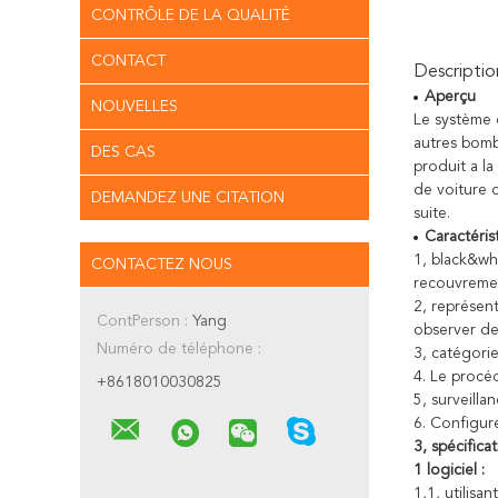
CONTRÔLE DE LA QUALITÉ
CONTACT
Descriptio
Aperçu
NOUVELLES
Le système d
autres bomb
DES CAS
produit a la
de voiture d
DEMANDEZ UNE CITATION
suite.
Caractéris
1, black&wh
CONTACTEZ NOUS
recouvreme
2, représen
ContPerson :
Yang
observer de
Numéro de téléphone :
3, catégori
4. Le procé
+8618010030825
5, surveill
6. Configur
3, spécifica
1 logiciel :
1,1, utilis